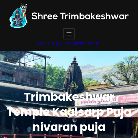
Skip
to
content
Book Puja: +91 7888088011
Trimbakeshwar
Temple Kaalsarp Puja
nivaran puja