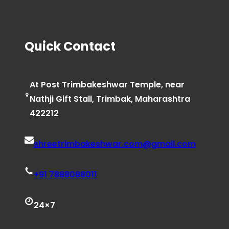
Quick Contact
At Post Trimbakeshwar Temple, near
Nathji Gift Stall, Trimbak, Maharashtra
422212
shreetrimbakeshwar.com@gmail.com
+91 7888088011
24×7