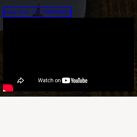
Book Now: +91 7888088011