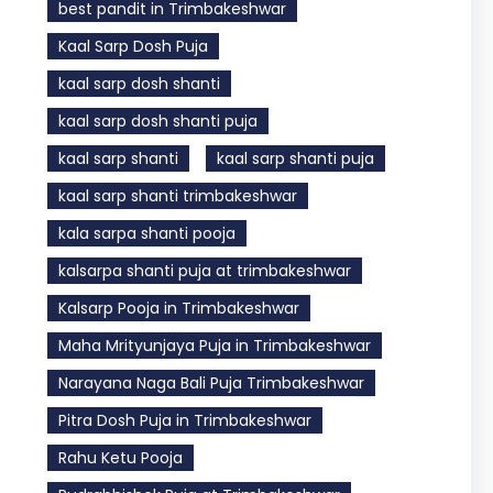
best pandit in Trimbakeshwar
Kaal Sarp Dosh Puja
kaal sarp dosh shanti
kaal sarp dosh shanti puja
kaal sarp shanti
kaal sarp shanti puja
kaal sarp shanti trimbakeshwar
kala sarpa shanti pooja
kalsarpa shanti puja at trimbakeshwar
Kalsarp Pooja in Trimbakeshwar
Maha Mrityunjaya Puja in Trimbakeshwar
Narayana Naga Bali Puja Trimbakeshwar
Pitra Dosh Puja in Trimbakeshwar
Rahu Ketu Pooja