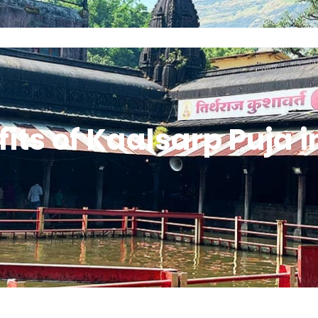
Home
About Guruji
All Puja
Contact G
fits of Kaalsarp Puja