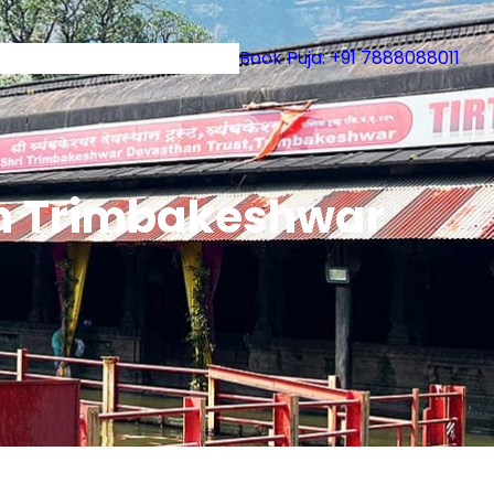
uruji
Book Puja: +91 7888088011
 in Trimbakeshwar