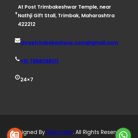
At Post Trimbakeshwar Temple, near
Nathji Gift Stall, Trimbak, Maharashtra
422212
shreetrimbakeshwar.com@gmail.com
+91 7888088011
24×7
Designed By
Beecodes
. All Rights Reserved.