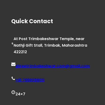
Quick Contact
At Post Trimbakeshwar Temple, near
Nathji Gift Stall, Trimbak, Maharashtra
422212
shreetrimbakeshwar.com@gmail.com
+91 7888088011
24×7