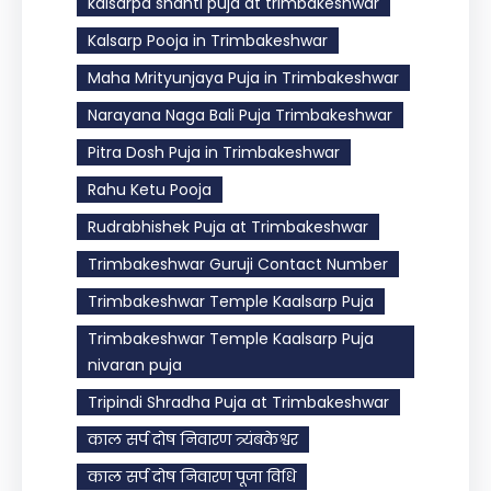
kalsarpa shanti puja at trimbakeshwar
Kalsarp Pooja in Trimbakeshwar
Maha Mrityunjaya Puja in Trimbakeshwar
Narayana Naga Bali Puja Trimbakeshwar
Pitra Dosh Puja in Trimbakeshwar
Rahu Ketu Pooja
Rudrabhishek Puja at Trimbakeshwar
Trimbakeshwar Guruji Contact Number
Trimbakeshwar Temple Kaalsarp Puja
Trimbakeshwar Temple Kaalsarp Puja
nivaran puja
Tripindi Shradha Puja at Trimbakeshwar
काल सर्प दोष निवारण त्र्यंबकेश्वर
काल सर्प दोष निवारण पूजा विधि