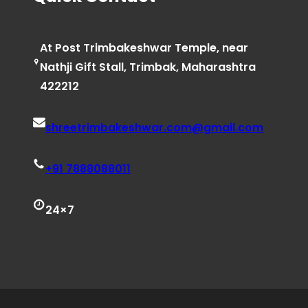
At Post Trimbakeshwar Temple, near
Nathji Gift Stall, Trimbak, Maharashtra
422212
shreetrimbakeshwar.com@gmail.com
+91 7888088011
24×7