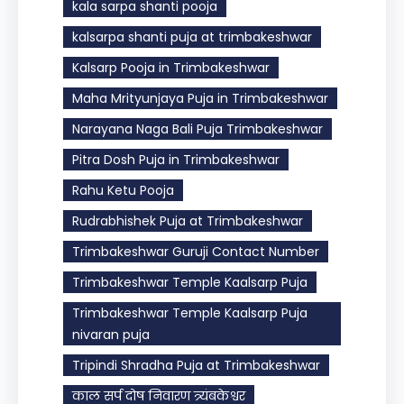
kala sarpa shanti pooja
kalsarpa shanti puja at trimbakeshwar
Kalsarp Pooja in Trimbakeshwar
Maha Mrityunjaya Puja in Trimbakeshwar
Narayana Naga Bali Puja Trimbakeshwar
Pitra Dosh Puja in Trimbakeshwar
Rahu Ketu Pooja
Rudrabhishek Puja at Trimbakeshwar
Trimbakeshwar Guruji Contact Number
Trimbakeshwar Temple Kaalsarp Puja
Trimbakeshwar Temple Kaalsarp Puja
nivaran puja
Tripindi Shradha Puja at Trimbakeshwar
काल सर्प दोष निवारण त्र्यंबकेश्वर