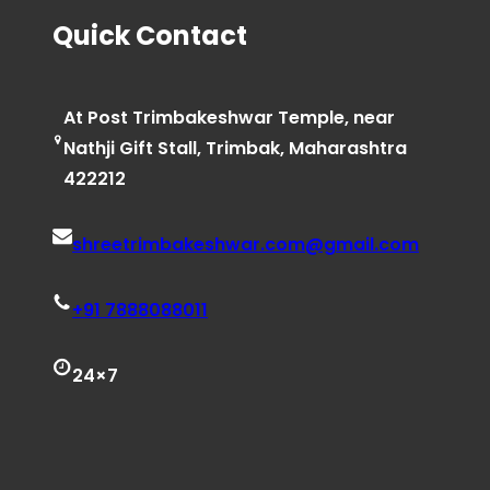
Quick Contact
At Post Trimbakeshwar Temple, near
Nathji Gift Stall, Trimbak, Maharashtra
422212
shreetrimbakeshwar.com@gmail.com
+91 7888088011
24×7