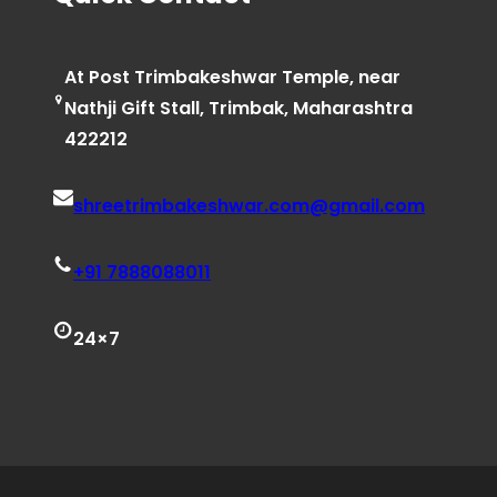
At Post Trimbakeshwar Temple, near
Nathji Gift Stall, Trimbak, Maharashtra
422212
shreetrimbakeshwar.com@gmail.com
+91 7888088011
24×7