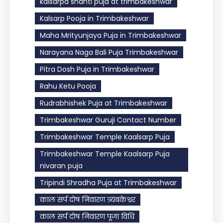
kalsarpa shanti puja at trimbakeshwar
Kalsarp Pooja in Trimbakeshwar
Maha Mrityunjaya Puja in Trimbakeshwar
Narayana Naga Bali Puja Trimbakeshwar
Pitra Dosh Puja in Trimbakeshwar
Rahu Ketu Pooja
Rudrabhishek Puja at Trimbakeshwar
Trimbakeshwar Guruji Contact Number
Trimbakeshwar Temple Kaalsarp Puja
Trimbakeshwar Temple Kaalsarp Puja
nivaran puja
Tripindi Shradha Puja at Trimbakeshwar
काल सर्प दोष निवारण त्र्यंबकेश्वर
काल सर्प दोष निवारण पूजा विधि