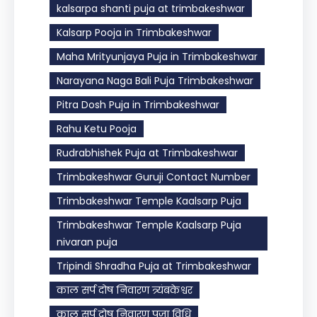
kalsarpa shanti puja at trimbakeshwar
Kalsarp Pooja in Trimbakeshwar
Maha Mrityunjaya Puja in Trimbakeshwar
Narayana Naga Bali Puja Trimbakeshwar
Pitra Dosh Puja in Trimbakeshwar
Rahu Ketu Pooja
Rudrabhishek Puja at Trimbakeshwar
Trimbakeshwar Guruji Contact Number
Trimbakeshwar Temple Kaalsarp Puja
Trimbakeshwar Temple Kaalsarp Puja
nivaran puja
Tripindi Shradha Puja at Trimbakeshwar
काल सर्प दोष निवारण त्र्यंबकेश्वर
काल सर्प दोष निवारण पूजा विधि