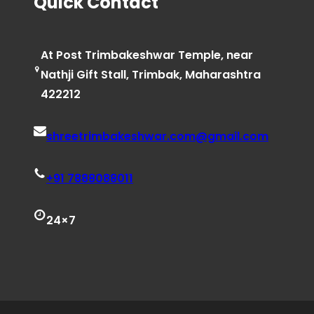
Quick Contact
At Post Trimbakeshwar Temple, near
Nathji Gift Stall, Trimbak, Maharashtra
422212
shreetrimbakeshwar.com@gmail.com
+91 7888088011
24×7